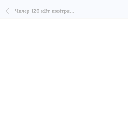
Чилер 126 кВт повітря-вода Thermocold Domino Sea 135