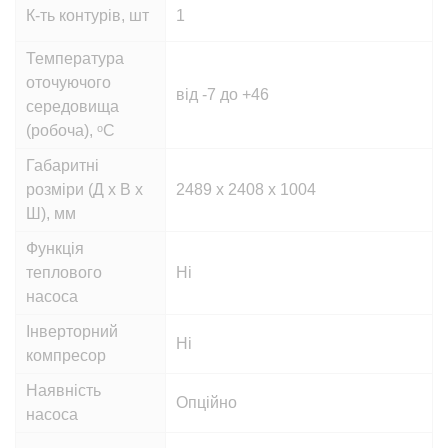
К-ть контурів, шт
1
Температура
оточуючого
від -7 до +46
середовища
(робоча), ᵒС
Габаритні
розміри (Д х В х
2489 х 2408 х 1004
Ш), мм
Функція
теплового
Ні
насоса
Інверторний
Ні
компресор
Наявність
Опційно
насоса