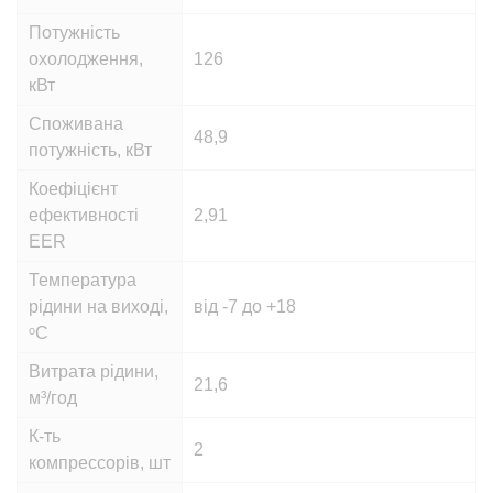
Потужність
охолодження,
126
кВт
Споживана
48,9
потужність, кВт
Коефіцієнт
ефективності
2,91
EER
Температура
рідини на виході,
від -7 до +18
ᵒС
Витрата рідини,
21,6
м³/год
К-ть
2
компрессорів, шт