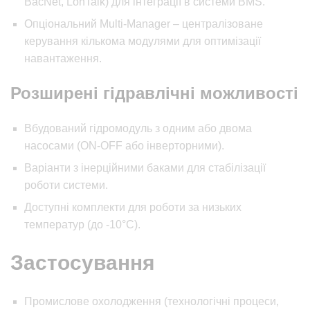
BacNet, LonTalk) для інтеграції в системи BMS.
Опціональний Multi-Manager – централізоване
керування кількома модулями для оптимізації
навантаження.
Розширені гідравлічні можливості
Вбудований гідромодуль з одним або двома
насосами (ON-OFF або інверторними).
Варіанти з інерційними баками для стабілізації
роботи системи.
Доступні комплекти для роботи за низьких
температур (до -10°C).
Застосування
Промислове охолодження (технологічні процеси,