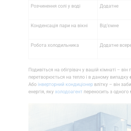
Розчинення солі у воді
Додатне
Конденсація пари на вікні
Від’ємне
Робота холодильника
Додатне всер
Подивіться на обігрівач у вашій кімнаті – він
перетворюється на тепло і в даному випадку
Або
інверторний кондиціонер
влітку – він заб
енергія, яку
холодоагент
переносить з одного м