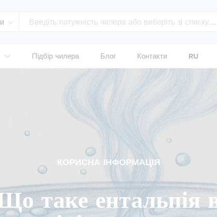
ри
Підбір чилера
Блог
Контакти
RU
КОРИСНА ІНФОРМАЦІЯ
Що таке ентальпія 