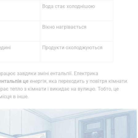
Вода стає холоднішою
Вікно нагрівається
едині
Продукти охолоджуються
 працює завдяки зміні ентальпії. Електрика
ентальпія це
енергія, яка переходить у повітря кімнати.
ирає тепло з кімнати і викидає на вулицю. Тобто, це
ісця в інше.