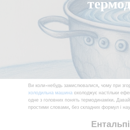
термо
Ви коли-небудь замислювалися, чому при зго
холодильна машина
охолоджує настільки ефе
одне з головних понять термодинаміки. Дава
простими словами, без складних формул і нау
Ентальпі