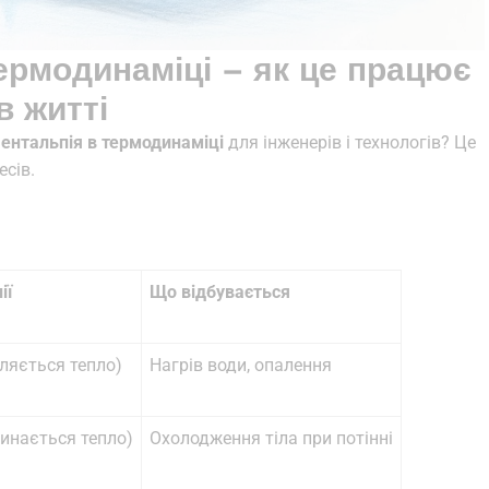
ермодинаміці – як це працює
в житті
ентальпія в термодинаміці
для інженерів і технологів? Це
есів.
ії
Що відбувається
іляється тепло)
Нагрів води, опалення
инається тепло)
Охолодження тіла при потінні