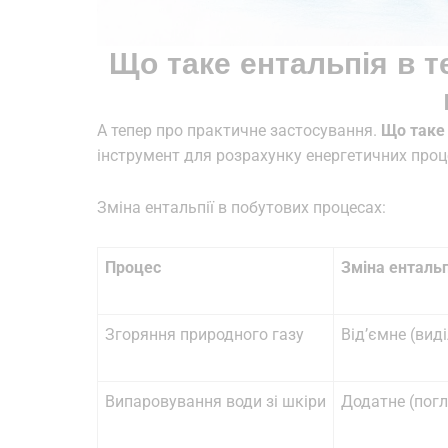
Що таке ентальпія в т
А тепер про практичне застосування.
Що таке 
інструмент для розрахунку енергетичних проц
Зміна ентальпії в побутових процесах:
Процес
Зміна ентальп
Згоряння природного газу
Від’ємне (вид
Випаровування води зі шкіри
Додатне (погл