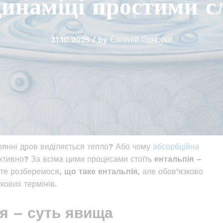
динаміці простими с
31.10.2025
/
by
Євгеній Однорог
рянні дров виділяється тепло? Або чому
абсорбційна
ктивно? За всіма цими процесами стоїть
ентальпія
–
йте розберемося,
що таке ентальпія
, але обов’язково
кових термінів.
я – суть явища