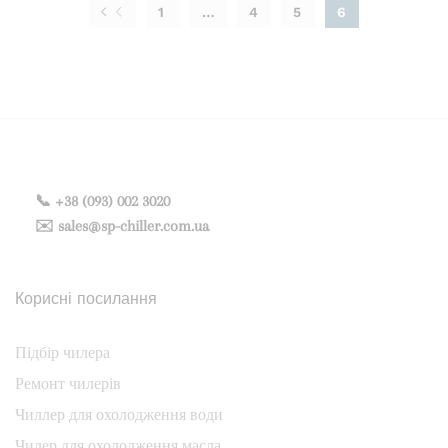
1
…
4
5
6
📞 +38 (093) 002 3020
✉️ sales@sp-chiller.com.ua
Корисні посилання
Підбір чилера
Ремонт чилерів
Чиллер для охолодження води
Чилер для охолодження масла