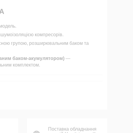
EA
модель.
 шумоізоляцією компресорів.
сною групою, розширювальним баком та
ованим баком-акумулятором)
—
льним комплектом.
Поставка обладнання