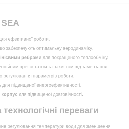
X SEA
для ефективної роботи.
 що забезпечують оптимальну аеродинаміку.
мінієвими ребрами
для покращеного теплообміну.
нційним пресостатом та захистом від замерзання.
о регулювання параметрів роботи.
ь
для підвищеної енергоефективності.
 корпус
для підвищеної довговічності.
 технологічні переваги
не регулювання температури води для зменшення