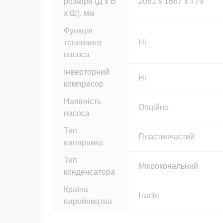
розміри (Д х В
2061 х 1687 х 779
х Ш), мм
Функція
теплового
Ні
насоса
Інверторний
Ні
компресор
Наявність
Опційно
насоса
Тип
Пластинчастий
випарника
Тип
Мікрокональний
конденсатора
Країна
Італія
виробництва