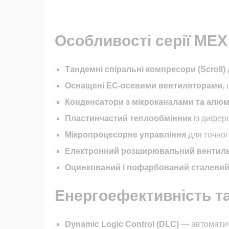
Особливості серії ME
Тандемні спіральні компресори (Scroll)
Оснащені EC-осевими вентиляторами
,
Конденсатори з мікроканалами та алю
Пластинчастий теплообмінник
із дифере
Мікропроцесорне управління
для точног
Електронний розширювальний вентил
Оцинкований і пофарбований сталевий
Енергоефективність та
Dynamic Logic Control (DLC)
— автоматич