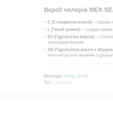
Версії чилерів MEX S
C (Стандартна версія)
— базова 
L (Тихий режим)
— із додатковою
B1 (Гідравлічна версія)
— з насо
клапанами безпеки.
SB (Гідравлічна версія з вбуд
комплектується окремим з’єднува
Категорія:
Чилер 30 кВт
Тег:
Серія MEX