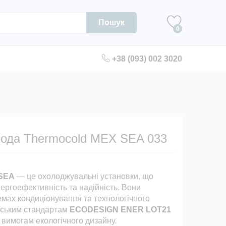
Пошук
0
+38 (093) 002 3020
-вода Thermocold MEX SEA 033
SEA
— це охолоджувальні установки, що
ергоефективність та надійність. Вони
емах кондиціонування та технологічного
йським стандартам
ECODESIGN ENER LOT21
ь вимогам екологічного дизайну.