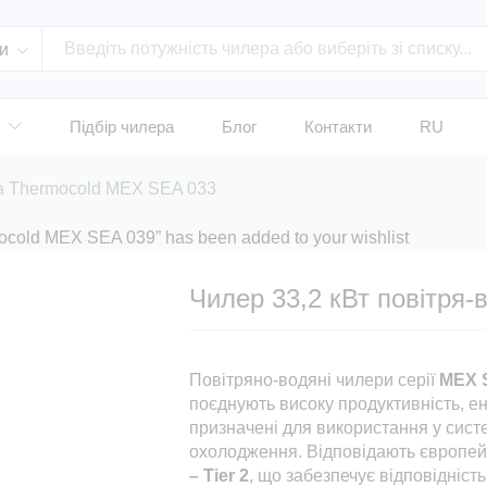
и
Підбір чилера
Блог
Контакти
RU
да Thermocold MEX SEA 033
ocold MEX SEA 039” has been added to your wishlist
Чилер 33,2 кВт повітря
Повітряно-водяні чилери серії
MEX 
поєднують високу продуктивність, ен
призначені для використання у сист
охолодження. Відповідають європе
– Tier 2
, що забезпечує відповідніст