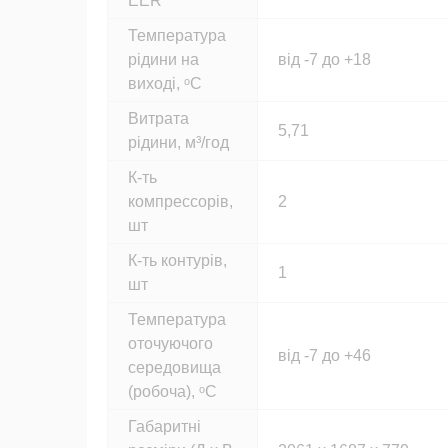
EER
Температура
рідини на
від -7 до +18
виході, ᵒС
Витрата
5,71
рідини, м³/год
К-ть
компрессорів,
2
шт
К-ть контурів,
1
шт
Температура
оточуючого
від -7 до +46
середовища
(робоча), ᵒС
Габаритні