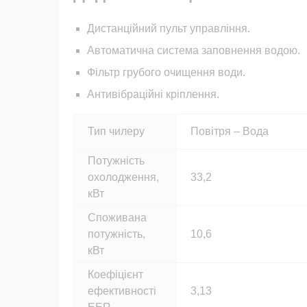
Дистанційний пульт управління.
Автоматична система заповнення водою.
Фільтр грубого очищення води.
Антивібраційні кріплення.
Тип чилеру
Повітря – Вода
Потужність
охолодження,
33,2
кВт
Споживана
потужність,
10,6
кВт
Коефіцієнт
ефективності
3,13